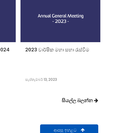
 2024
2023 වාර්ෂික මහා සභා රැස්වීම
සැප්තැම්බර් 13, 2023
සියල්ල බලන්න
ආපසු ඉහළට