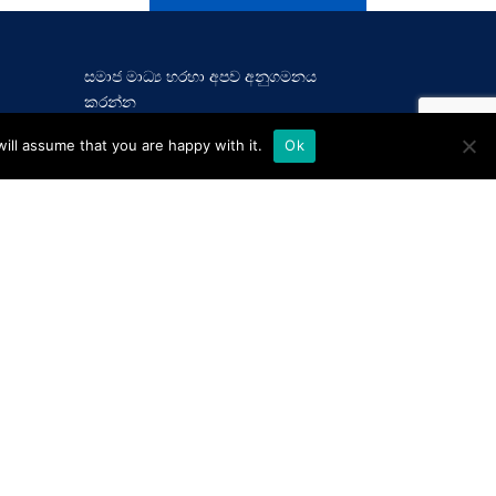
සමාජ මාධ්‍ය හරහා අපව අනුගමනය
කරන්න
ill assume that you are happy with it.
Ok
(ලීසිං)
Life
24
Stockbrokers