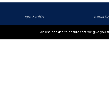
අපගේ සේවා
සොයා බ
ලීසිං
විශ්ලේෂ
We use cookies to ensure that we give you th
රන් ණය
අධ්‍යක්ෂ 
ස්ථාවර තැන්පතු සහ ඉතිරි කිරීම්
ආයතනික
ජ්‍යෙෂ්ඨ 
වාර්ෂික වා
Finance
ප්‍රධාන කර
ප්‍රධාන කර
Capital