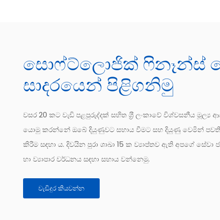
සොෆ්ට්ලොජික් ෆිනෑන්ස්
සාදරයෙන් පිළිගනිමු
වසර 20 කට වැඩි පළපුරුද්දක් සහිත ශ‍්‍රී ලංකාවේ විශ්වසනීය මූ
යොමු කරන්නේ ඔබේ දියුණුවට සහාය වීමට සහ දියුණු වෙමින් ප
කිරීම සඳහා ය. දිවයින පුරා ශාඛා 15 ක ව්‍යාප්තව ඇති අපගේ ස
හා ව්‍යාපාර වර්ධනය සඳහා සහාය වන්නෙමු.
වැඩිදුර කියවන්න