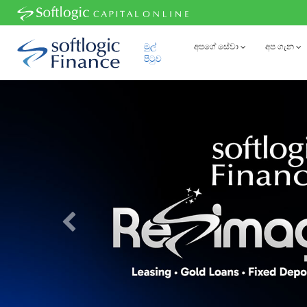
මුල්
අපගේ සේවා
අප ගැන
පිටුව
Previous