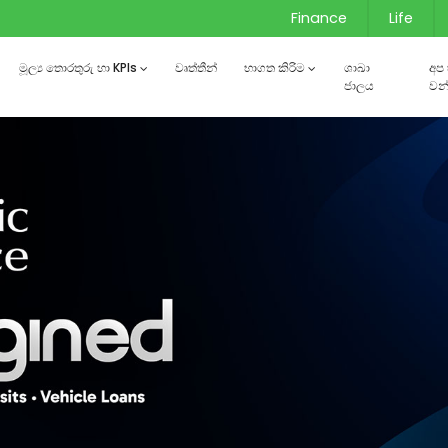
Finance
Life
මූල්‍ය තොරතුරු හා KPIs
වෘත්තීන්
භාගත කිරිම
ශාඛා
අප
ජාලය
වන