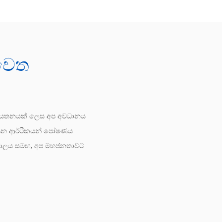
 වෙත
ල්‍ය ආයතනයක් ලෙස අප අවධානය
වතින ආර්ථිකයන් පෝෂණය
ේවා ජාලය සමඟ, අප මහජනතාවට