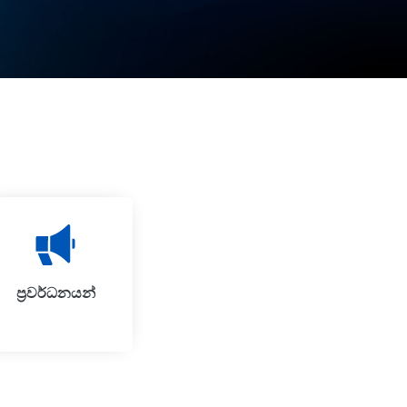
ප‍්‍රවර්ධනයන්