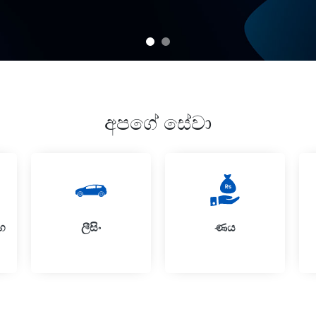
අපගේ සේවා
හ
ලීසිං
ණය