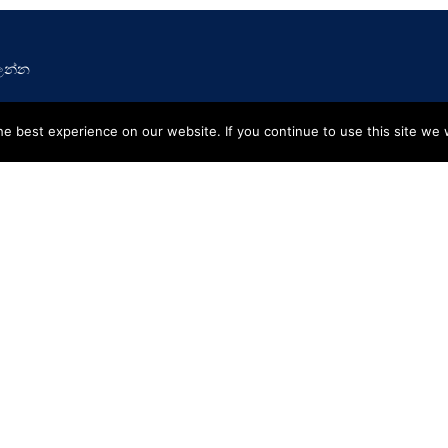
ලන්න
ණය
ප‍්‍රවර්ධනයන්
e best experience on our website. If you continue to use this site we w
මණ්ඩලය
වෘත්තීන්
 කළමනාකරණය
ශාඛා ජාලය
කළමනාකාරීත්වය
අප හා සම්බන්ධ වන්න
ර්තා
ගනුදෙනුකරුවන් ආරක්ෂා කිරීමේ අනුකූලතා රාමුව 
ුණු – තැන්පතු
CBSL License
ුණු – ණය දීම
වෙබ් අඩවි සිතියම
පැමිණිලි හැසිරවීමේ ක්‍රියාපටිපාටි අත්පොත – 20