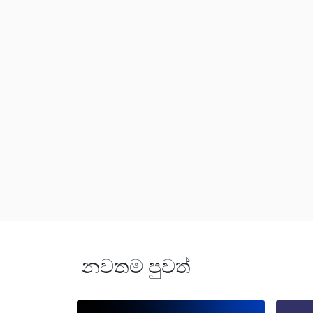
නවතම පුවත්