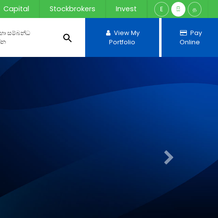
Capital
Stockbrokers
Invest
E
සි
த
 හා සම්බන්ධ
View My
Pay
්න
Portfolio
Online
Next