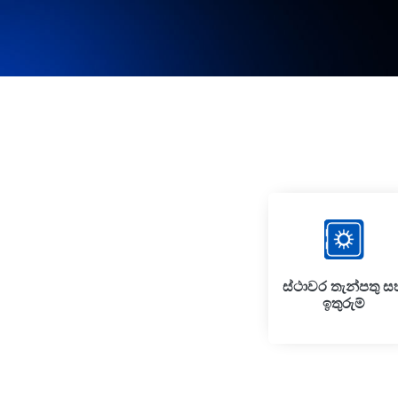
ස්ථාවර තැන්පතු ස
ඉතුරුම්