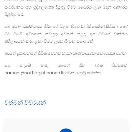
සංවර්ධනය සහ පුද්ගලයෙකු දියුණු වීමට ධෛර්ය ලබා දෙන ආකාරය
පිළිබිඹු වේ.
ඔබ ඔබේ වෘත්තීයමය ජීවිතයේ ඊළඟ පියවරට පිවිසෙමින් සිටිය ද හෝ
ඔබ ඔබේ අධ්‍යාපන කටයුතු අවසන් කළද, අප ඔබගේ වෘත්තීය
අභිලාෂයන් කරා ළඟා වීමට උපකාරී වන සමාගමකි.
අපගේ ප‍්‍රජාවන්ගේ ජීවිත වෙනස් කරන කණ්ඩායමක කොටසක් වන්න.
ඔබ කැමති නම්, ඔබගේ ජීව දත්ත පිටපතක්
careers@softlogicfinance.lk
වෙත යොමු කරන්න
වත්මන් විවරයන්