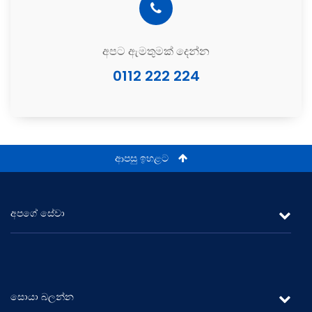
අපට ඇමතුමක් දෙන්න
0112 222 224
ආපසු ඉහළට
අපගේ සේවා
ලීසිං
රන් ණය
සොයා බලන්න
ස්ථාවර තැන්පතු සහ ඉතිරි කිරීම්