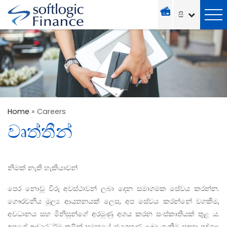
Home
»
Careers
වෘත්තීන්
නිමක් නැති හැකියාවන්
පෙර නොවූ විරූ අවස්ථාවන් ලබා දෙන සමාගමක සේවය කරන්න.
ගෞරවනීය මූල්‍ය ආයතනයක් ලෙස, අප සේවය කරන්නේ වගකීම,
අවධානය සහ මිනිසුන්ගේ අරමුණු අගය කරන සංස්කෘතියක් තුළ ය.
අපගේ ආචාරධර්ම තුළින් සමූහයේ ජයග‍්‍රහණ ලබා ගැනීම සඳහා පුද්ගල