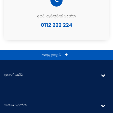
අපට ඇමතුමක් දෙන්න
0112 222 224
ආපසු ඉහළට
අපගේ සේවා
ලීසිං
රන් ණය
සොයා බලන්න
ස්ථාවර තැන්පතු සහ ඉතිරි කිරීම්