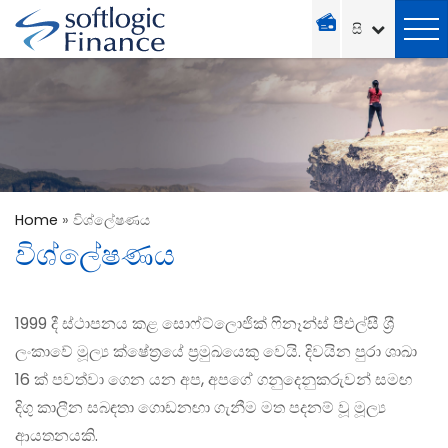
Home
»
විශ්ලේෂණය
විශ්ලේෂණය
1999 දී ස්ථාපනය කළ සොෆ්ට්ලොජික් ෆිනෑන්ස් පීඑල්සී ශ‍්‍රී
ලංකාවේ මූල්‍ය ක්ෂේත‍්‍රයේ ප‍්‍රමුඛයෙකු වෙයි. දිවයින පුරා ශාඛා
16 ක් පවත්වා ගෙන යන අප, අපගේ ගනුදෙනුකරුවන් සමඟ
දිගු කාලීන සබඳතා ගොඩනඟා ගැනීම මත පදනම් වූ මූල්‍ය
ආයතනයකි.