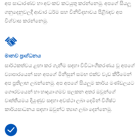
අප සාධාරණව හා අවංකව කටයුතු කරන්නෙමු. අපගේ සියලූ
ගනුදෙනුවලදී ආචාර ධර්ම සහ විනිවිදභාවය පිළිබඳව අප
විශ්වාස කරන්නෙමු.
මානව ප‍්‍රාග්ධනය
සාර්ථකත්වය ළඟා කර ගැනීම සඳහා විවිධාංගීකරණය වූ අපගේ
ව්‍යාපාරයෙන් සහ අපගේ මිනිසුන් සමඟ එක්ව වැඩ කිරීමෙන්
අප ප‍්‍රතිලාභ ලබන්නෙමු. අප අපගේ සියලූම කාර්ය මණ්ඩලයට
ගෞරවයෙන් හා හෘදයාංගමව සලකන අතර ඔවුන්ගේ
වෘත්තීයමය දියුණුව සඳහා අවස්ථා ලබා දෙමින් විශිෂ්ට
කාර්යසාධනය සඳහා ඔවුන්ට ත්‍යාග ලබා දෙන්නෙමු.