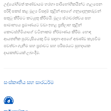
උද්යෝගිමත් කණ්ඩායම හරහා පාරිභෝගිකයින්ට ගැලපෙන
පරිදි සකස් කළ මූල්‍ය විසඳුම් තුළින් අපගේ ගනුදෙනුකරුවන්
සතුටු කිරීමට කටයුතු කිරීමයි. මූල්‍ය ස්ථාවරත්වය සහ
සාමාන්‍යය ප‍්‍රමාණයට වඩා ඉහළ ප‍්‍රතිලාභ තුළින්
කොටස්හිමියාගේ වටිනාකම නිර්මාණය කිරීම. හොඳ
ආයතනික පුරවැසියෙකු වීම සඳහා අපගේ අඛණ්ඩ කැපවීම
පවත්වා ගැනීම සහ ප‍්‍රජාවට සහ පරිසරයට සුභදායක
දායකත්වයක් ලබා දීම.
සංස්කෘතිය සහ සාරධර්ම