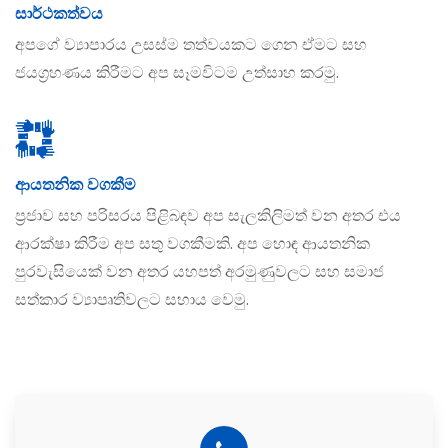
සාර්ථකත්වය
අපගේ ව්‍යාපාරය උසස්ම තත්වයකට ගෙන ඒමට සහ
ජයග‍්‍රහණය කිරීමට අප සෑමවිටම උත්සාහ කරමු.
ආයතනික වගකීම
ප‍්‍රජාව සහ පරිසරය පිළිබඳව අප සැලකිලිමත් වන අතර එය
ආරක්ෂා කිරීම අප සතු වගකීමකි. අප හොඳ ආයතනික
පුරවැසියෙක් වන අතර යහපත් අරමුණුවලට සහ සමාජ
සත්කාර ව්‍යාපෘතිවලට සහාය වෙමු.