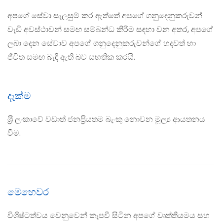
අපගේ සේවා සැලසුම් කර ඇත්තේ අපගේ ගනුදෙනුකරුවන්
වැඩි අවස්ථාවන් සමඟ සම්බන්ධ කිරීම සඳහා වන අතර, අපගේ
ලබා දෙන සේවාව අපගේ ගනුදෙනුකරුවන්ගේ හදවත් හා
ජීවිත සමඟ බැඳී ඇති බව සහතික කරයි.
දැක්ම
ශ‍්‍රී ලංකාවේ වඩාත් ජනප‍්‍රියතම බැංකු නොවන මූල්‍ය ආයතනය
වීම.
මෙහෙවර
විශිෂ්ටත්වය වෙනුවෙන් කැපවී සිටින අපගේ වෘත්තීයමය සහ