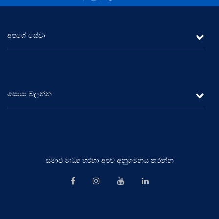
අපගේ සේවා
ලීසිං
රන් ණය
සොයා බලන්න
ස්ථාවර තැන්පතු සහ ඉතිරි කිරීම්
විශ්ලේෂණය
ප‍්‍රවර්ධනයන්
අධ්‍යක්ෂ මණ්ඩලය
වෘත්තීන්
ආයතනික කළමනාකරණය
සමාජ මාධ්‍ය හරහා අපව අනුගමනය කරන්න
ශාඛා ජාලය
ජ්‍යෙෂ්ඨ කළමනාකාරීත්වය
අප හා සම්බන්ධ වන්න
වාර්ෂික වාර්තා
ගනුදෙනුකරුවන් ආරක්ෂා කිරීමේ අනුකූලතා රාමුව (ලීසිං)
ප්‍රධාන කරුණු – තැන්පතු
CBSL License