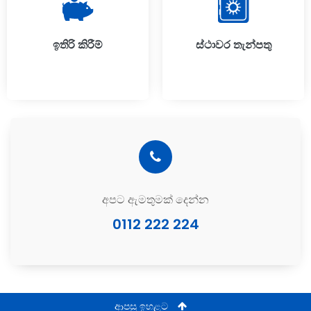
ඉතිරි කිරීම්
ස්ථාවර තැන්පතු
අපට ඇමතුමක් දෙන්න
0112 222 224
ආපසු ඉහළට