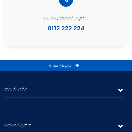
අපට ඇමතුමක් දෙන්න
0112 222 224
ආපසු ඉහළට
අපගේ සේවා
ලීසිං
රන් ණය
සොයා බලන්න
ස්ථාවර තැන්පතු සහ ඉතිරි කිරීම්