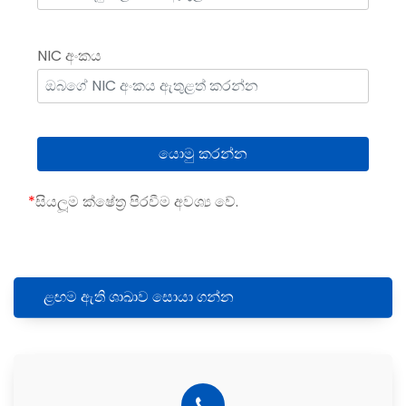
NIC අංකය
*
සියලූම ක්ෂේත‍්‍ර පිරවීම අවශ්‍ය වේ.
ළඟම ඇති ශාඛාව සොයා ගන්න