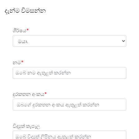
දැන්ම විමසන්න
ශීර්ෂය
*
නම
*
දුරකතන අංකය
*
විද්‍යුත් තැපෑල