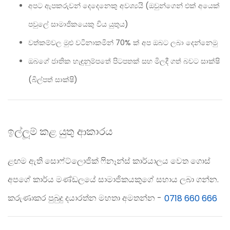
අපට ඇපකරුවන් දෙදෙනෙකු අවශ්‍යයි (ඔවුන්ගෙන් එක් අයෙක්
පවුලේ සාමාජිකයෙකු විය යුතුය)
වත්කම්වල මුළු වටිනාකමින් 70% ක් අප ඔබට ලබා දෙන්නෙමු
ඔබගේ ජාතික හැඳුනුම්පතේ පිටපතක් සහ මිලදී ගත් බවට සාක්ෂි
(බිල්පත් සාක්ෂි)
ඉල්ලූම් කළ යුතු ආකාරය
ළඟම ඇති සොෆ්ට්ලොජික් ෆිනෑන්ස් කාර්යාලය වෙත ගොස්
අපගේ කාර්ය මණ්ඩලයේ සාමාජිකයකුගේ සහාය ලබා ගන්න.
කරුණාකර පුබුදු දයාරත්න මහතා අමතන්න -
0718 660 666