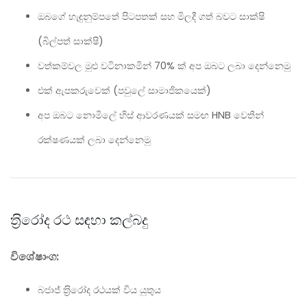
ඔබගේ හැඳුනුම්පතේ පිටපතක් සහ මිලදී ගත් බවට සාක්ෂි
(බිල්පත් සාක්ෂි)
වත්කම්වල මුළු වටිනාකමින් 70% ක් අප ඔබට ලබා දෙන්නෙමු
එක් ඇපකරුවෙක් (පවුලේ සාමාජිකයෙක්)
අප ඔබට නොමිලේ හිස් ආවරණයක් සමඟ HNB වෙතින්
රක්ෂණයක් ලබා දෙන්නෙමු
ත‍්‍රිරෝද රථ සඳහා කල්බදු
විශේෂාංග:
බජාජ් ත‍්‍රිරෝද රථයක් විය යුතුය