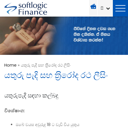
Home
»
යතුරු පැදි සහ ත‍්‍රිරෝද රථ ලීසිං
යතුරු පැදි සහ ත‍්‍රිරෝද රථ ලීසිං
යතුරුපැදි සඳහා කල්බදු
විශේෂාංග:
ඔබේ වයස අවුරුදු 18 ට වැඩි විය යුතුය