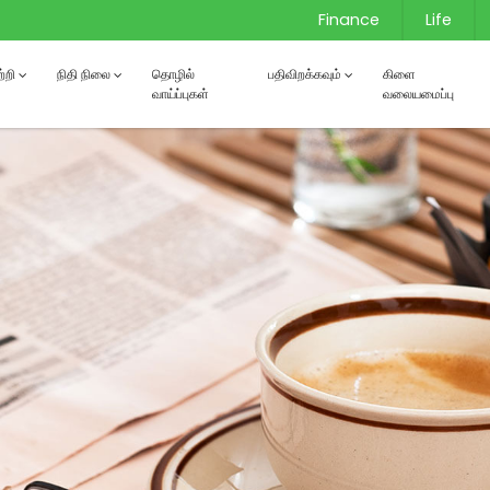
Finance
Life
்றி
நிதி நிலை
தொழில்
பதிவிறக்கவும்
கிளை
வாய்ப்புகள்
வலையமைப்பு