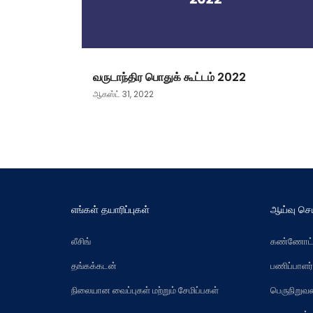
வருடாந்திர பொதுக் கூட்டம் 2022
ஆகஸ்ட் 31, 2022
எங்கள் தயாரிப்புகள்
ஆய்வு செ
லீசிங்
கண்ணோட்
தங்கக்கடன்
பணிப்பாளர
நிலையான வைப்புகள் மற்றும் சேமிப்பகள்
பெருநிறு