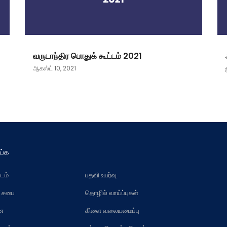
வருடாந்திர பொதுக் கூட்டம் 2021
ஆகஸ்ட் 10, 2021
ய்க
டம்
பதவி உயர்வு
் சபை
தொழில் வாய்ப்புகள்
வன
கிளை வலையமைப்பு