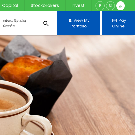
Capital
Stockbrokers
Invest
E
සි
த
எம்மை தொடர்பு
View My
Pay
கொள்க
Portfolio
Online