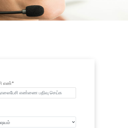
ி எண்*