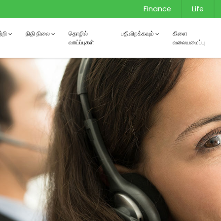
Finance
Life
்றி
நிதி நிலை
தொழில்
பதிவிறக்கவும்
கிளை
வாய்ப்புகள்
வலையமைப்பு