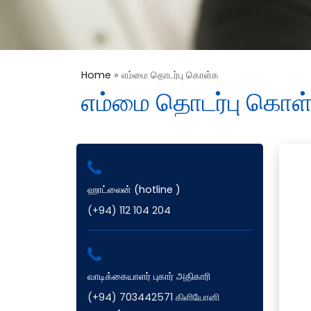
Home
»
எம்மை தொடர்பு கொள்க
எம்மை தொடர்பு கொள
ஹாட்லைன் (hotline )
(+94) 112 104 204
வாடிக்கையாளர் புகார் அதிகாரி
(+94) 703442571 கிளியோனி