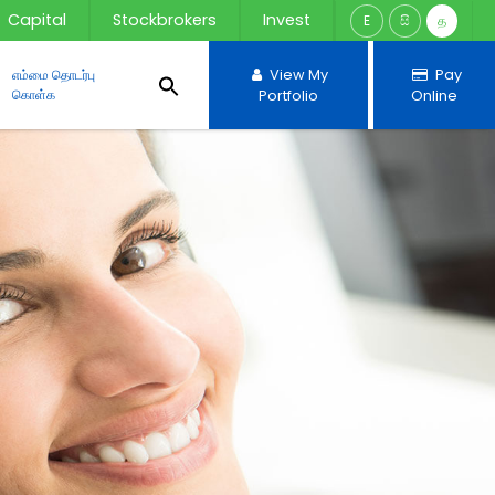
Capital
Stockbrokers
Invest
E
සි
த
எம்மை தொடர்பு
View My
Pay
கொள்க
Portfolio
Online