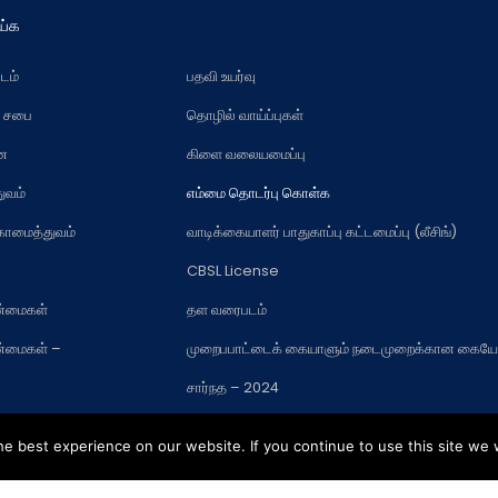
ய்க
டம்
பதவி உயர்வு
் சபை
தொழில் வாய்ப்புகள்
வன
கிளை வலையமைப்பு
ுவம்
எம்மை தொடர்பு கொள்க
ுகாமைத்துவம்
வாடிக்கையாளர் பாதுகாப்பு கட்டமைப்பு (லீசிங்)
CBSL License
ண்மைகள்
தள வரைபடம்
ண்மைகள் –
முறைபபாட்டைக் கையாளும் நடைமுறைக்கான கையே
சார்நத – 2024
e best experience on our website. If you continue to use this site we w