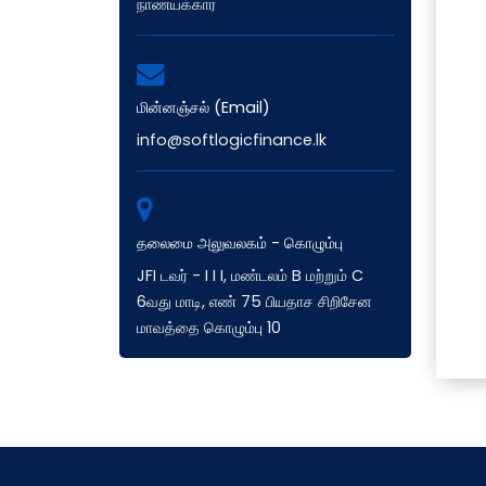
நாணயக்கார
மின்னஞ்சல் (Email)
info@softlogicfinance.lk
தலைமை அலுவலகம் - கொழும்பு
JFI டவர் - I I I, மண்டலம் B மற்றும் C
6வது மாடி, எண் 75 பியதாச சிறிசேன
மாவத்தை கொழும்பு 10