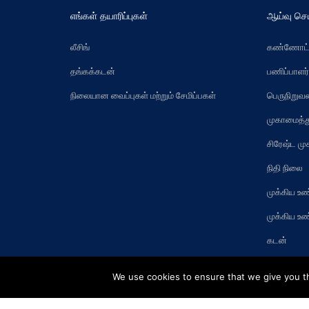
எங்கள் தயாரிப்புகள்
ஆய்வு செ
லீசிங்
கண்ணோட்
தங்கக்கடன்
பணிப்பாளர
நிலையான வைப்புகள் மற்றும் சேமிப்பகள்
பெருநிறு
முகாமைத்த
சிரேஷ்ட ம
நிதி நிலை
முக்கிய உ
முக்கிய உ
கடன்
We use cookies to ensure that we give you th