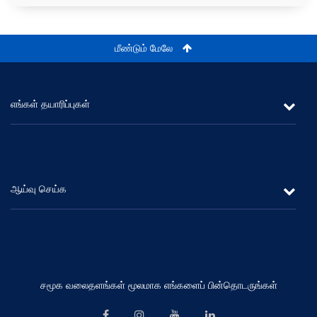
மீண்டும் மேலே
எங்கள் தயாரிப்புகள்
லீசிங்
தங்கக்கடன்
ஆய்வு செய்க
நிலையான வைப்புகள் மற்றும் சேமிப்பகள்
கண்ணோட்டம்
பதவி உயர்வு
பணிப்பாளர் சபை
தொழில் வாய்ப்புகள்
பெருநிறுவன முகாமைத்துவம்
சமூக வலைதளங்கள் மூலமாக எங்களைப் பின்தொடருங்கள்
கிளை வலையமைப்பு
சிரேஷ்ட முகாமைத்துவம்